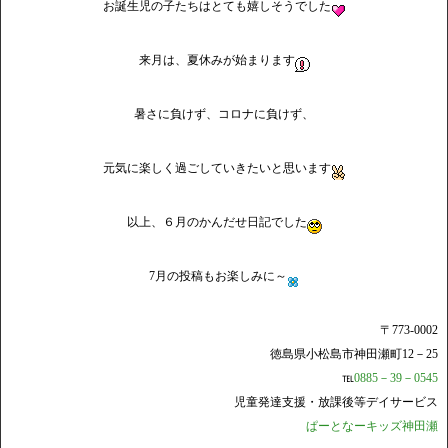
お誕生児の子たちはとても嬉しそうでした
来月は、夏休みが始まります
暑さに負けず、コロナに負けず、
元気に楽しく過ごしていきたいと思います
以上、６月のかんだせ日記でした
7月の投稿もお楽しみに～
〒773-0002
徳島県小松島市神田瀬町12－25
℡
0885－39－0545
児童発達支援・放課後等デイサービス
ぱーとなーキッズ神田瀬