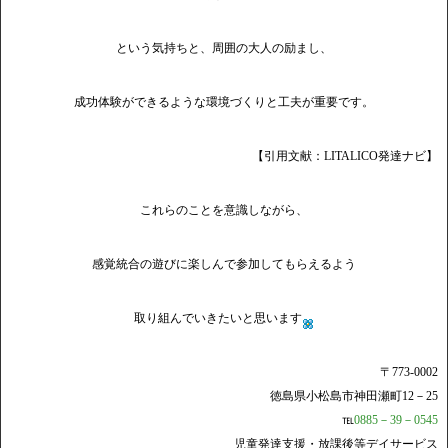
という気持ちと、周囲の大人の励まし、
成功体験ができるような環境づくりと工夫が重要です。
【引用文献：LITALICO発達ナビ】
これらのことを意識しながら、
感覚統合の遊びに楽しんで参加してもらえるよう
取り組んでいきたいと思います
〒773-0002
徳島県小松島市神田瀬町12－25
℡
0885－39－0545
児童発達支援・放課後等デイサービス