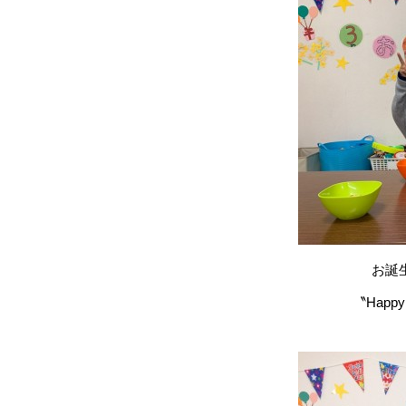
お誕
〝Happy