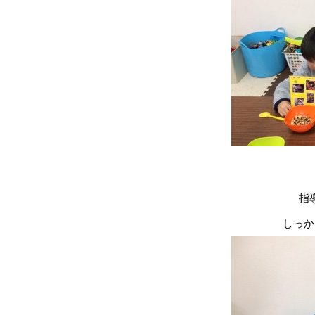
指
しっか