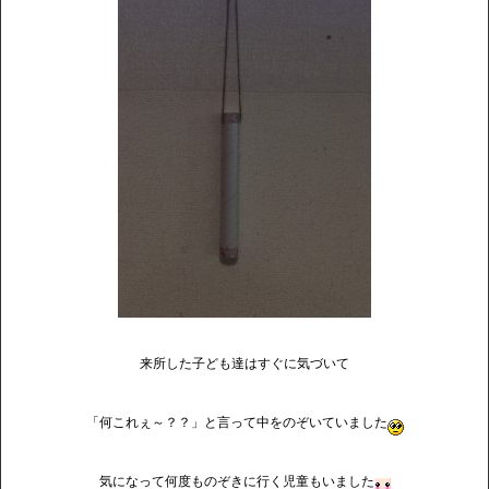
来所した子ども達はすぐに気づいて
「何これぇ～？？」と言って中をのぞいていました
気になって何度ものぞきに行く児童もいました