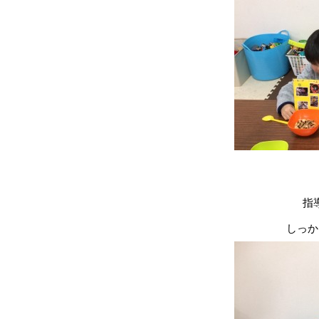
指
しっか