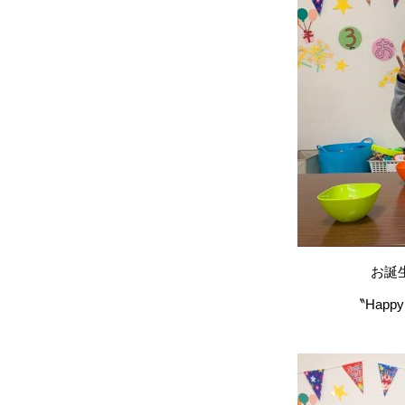
お誕
〝Happy