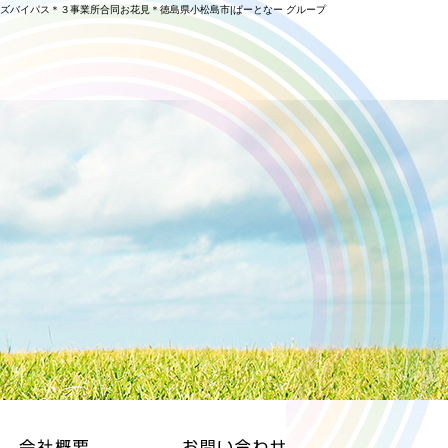
ズバイパス＊３事業所合同お花見＊徳島県小松島市|ぱーとなー グループ