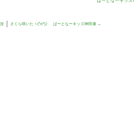
ぱーとなーキッズ
状況
さくら咲いたヽ(^o^)丿 ぱーとなーキッズ神田瀬
→