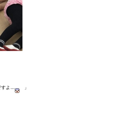
ですよ…
」