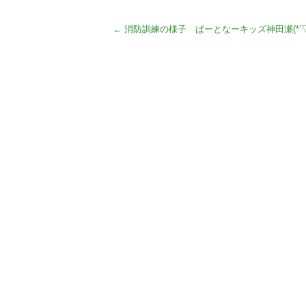
←
消防訓練の様子 ぱーとなーキッズ神田瀬(*’▽