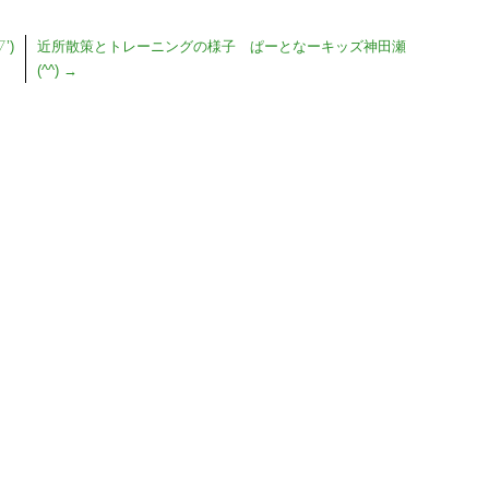
’)
近所散策とトレーニングの様子 ぱーとなーキッズ神田瀬
(^^)
→