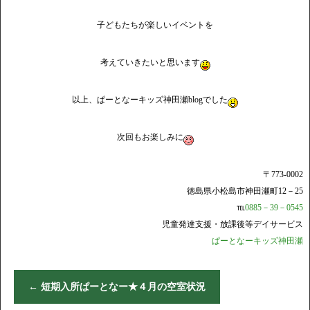
子どもたちが楽しいイベントを
考えていきたいと思います
以上、ぱーとなーキッズ神田瀬blogでした
次回もお楽しみに
〒773-0002
徳島県小松島市神田瀬町12－25
℡
0885－39－0545
児童発達支援・放課後等デイサービス
ぱーとなーキッズ神田瀬
←
短期入所ぱーとなー★４月の空室状況