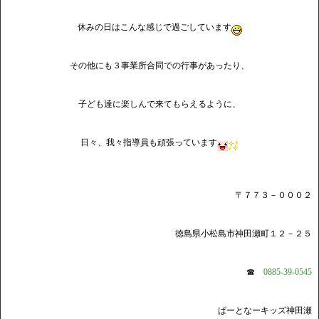
休みの日はこんな感じで過ごしています
その他にも３事業所合同での行事があったり、
子ども達に楽しんで来てもらえるように、
日々、我々指導員も頑張っています
〒７７３－０００２
徳島県小松島市神田瀬町１２－２５
☎
0885-39-0545
ぱーとなーキッズ神田瀬