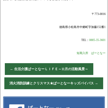
〒773-0016
徳島県小松島市中郷町字加藤152番1
TEL：
0885-35-3601
短期入所 ぱーとなー
←
生活介護ぱーとなーＬＩＦＥ～11月の活動風景～
消火消防訓練とクリスマス★ぱーとなーキッズバイパス
→