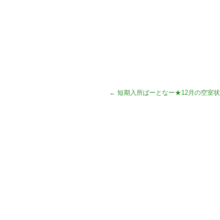
←
短期入所ぱーとなー★12月の空室