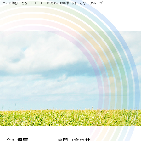
生活介護ぱーとなーＬＩＦＥ～12月の活動風景～|ぱーとなー グループ