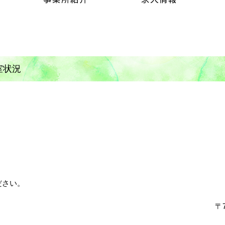
室状況
ださい。
〒7