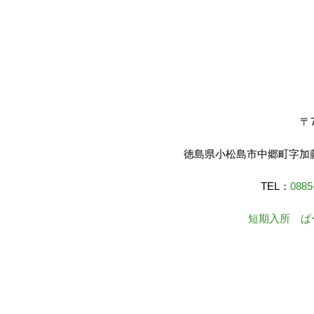
〒7
徳島県小松島市中郷町字加藤
TEL：
0885
短期入所 ぱ