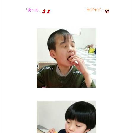
「
あ～ん
」
「
モグモグ
」