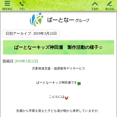
日別アーカイブ:
2019年3月22日
ぱーとなーキッズ神田瀬 製作活動の様子☺
投稿日
2019年3月22日
児童発達支援・放課後等デイサービス
ぱーとなーキッズ神田瀬です
こんちには
先週から卒業を迎えた子ども達が朝から来所していますが、